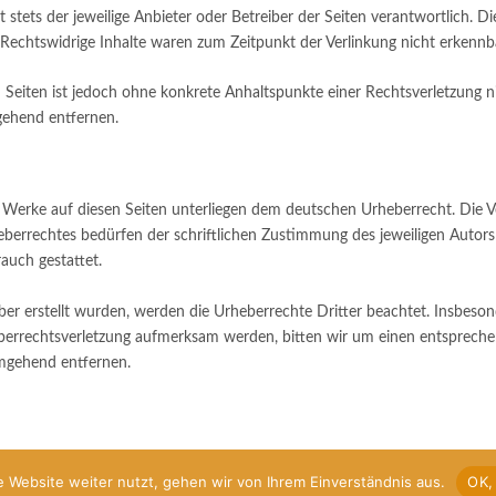
st stets der jeweilige Anbieter oder Betreiber der Seiten verantwortlich. 
Rechtswidrige Inhalte waren zum Zeitpunkt der Verlinkung nicht erkennb
en Seiten ist jedoch ohne konkrete Anhaltspunkte einer Rechtsverletzung
gehend entfernen.
d Werke auf diesen Seiten unterliegen dem deutschen Urheberrecht. Die Ve
berrechtes bedürfen der schriftlichen Zustimmung des jeweiligen Autors 
auch gestattet.
iber erstellt wurden, werden die Urheberrechte Dritter beachtet. Insbeson
heberrechtsverletzung aufmerksam werden, bitten wir um einen entsprec
umgehend entfernen.
 Website weiter nutzt, gehen wir von Ihrem Einverständnis aus.
OK,